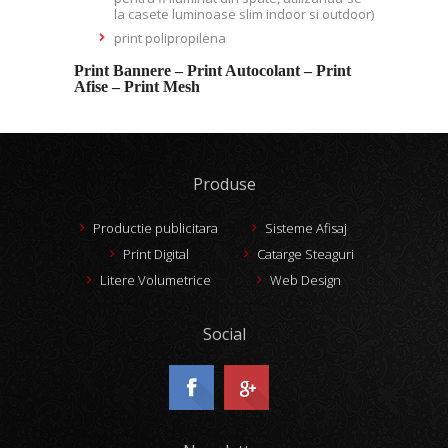
la casete luminoase slim indoor si outdoor)
print polipropilena
Print Bannere – Print Autocolant – Print
Afise – Print Mesh
Produse
Productie publicitara
Sisteme Afisaj
Print Digital
Catarge Steaguri
Litere Volumetrice
Web Design
Social