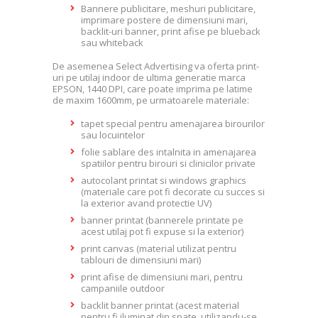
Bannere publicitare, meshuri publicitare,
imprimare postere de dimensiuni mari,
backlit-uri banner, print afise pe blueback
sau whiteback
De asemenea Select Advertising va oferta print-
uri pe utilaj indoor de ultima generatie marca
EPSON, 1440 DPI, care poate imprima pe latime
de maxim 1600mm, pe urmatoarele materiale:
tapet special pentru amenajarea birourilor
sau locuintelor
folie sablare des intalnita in amenajarea
spatiilor pentru birouri si clinicilor private
autocolant printat si windows graphics
(materiale care pot fi decorate cu succes si
la exterior avand protectie UV)
banner printat (bannerele printate pe
acest utilaj pot fi expuse si la exterior)
print canvas (material utilizat pentru
tablouri de dimensiuni mari)
print afise de dimensiuni mari, pentru
campaniile outdoor
backlit banner printat (acest material
pentru fi iluminat din spate, utilizandu-se