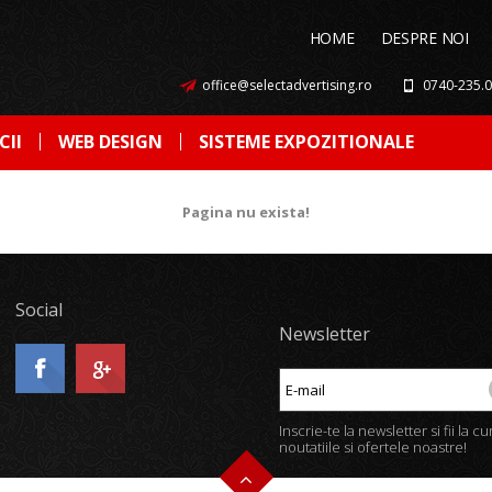
HOME
DESPRE NOI
office@selectadvertising.ro
0740-235.
CII
WEB DESIGN
SISTEME EXPOZITIONALE
Pagina nu exista!
Social
Newsletter
Inscrie-te la newsletter si fii la c
noutatiile si ofertele noastre!