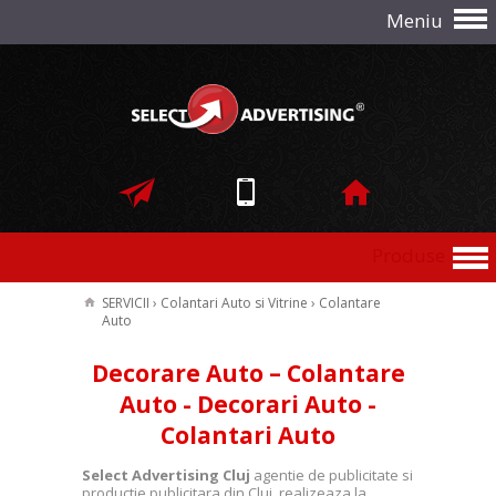
Meniu
Produse
SERVICII
›
Colantari Auto si Vitrine
›
Colantare
Auto
Decorare Auto – Colantare
Auto - Decorari Auto -
Colantari Auto
Select Advertising Cluj
agentie de publicitate si
productie publicitara din Cluj, realizeaza la