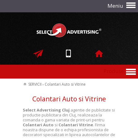
Meniu
Produse
SERVICII
›
Colantari Auto si Vitrine
Colantari Auto si Vitrine
Select Advertising Cluj
agentie de publicitate si
productie publicitara din Cluj, realizeaza la
comanda o gama variata de print-uri pentru
Colantari Auto
si
Colantari Vitrine
. Firma
noastra dispune de o echipa profesionista de
decoratori specializati in lipirea autocolantelor de