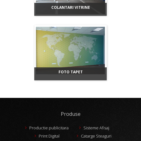
COLANTARI VITRINE
FOTO TAPET
Produse
Productie publicitara
Sisteme Afisaj
Print Digital
Catarge Steaguri