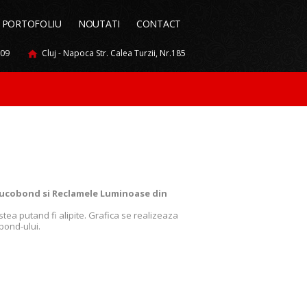
PORTOFOLIU
NOUTATI
CONTACT
009
Cluj - Napoca Str. Calea Turzii, Nr.185
ucobond si Reclamele Luminoase din
tea putand fi alipite. Grafica se realizeaza
 bond-ului.