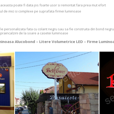
, aceasta poate fi data jos foarte usor si remontat fara prea mut efort
estul de mici si complexe pe suprafata firmei luminoase
 fie personalizata fata cu colant negru sau sa fie construita din bond neg
supraincalzirii de la soare a casetei luminoase
minoasa Alucobond – Litere Volumetrice LED – Firme Lumin