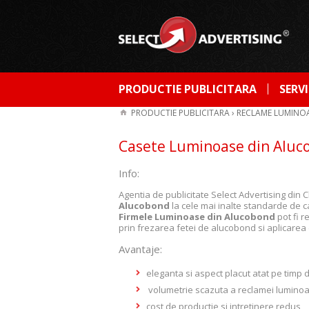
PRODUCTIE PUBLICITARA
SERVI
PRODUCTIE PUBLICITARA
›
RECLAME LUMINO
Casete Luminoase din Aluc
Info:
Agentia de publicitate Select Advertising di
Alucobond
la cele mai inalte standarde de ca
Firmele
Luminoase din Alucobond
pot fi r
prin frezarea fetei de alucobond si aplicarea d
Avantaje:
eleganta si aspect placut atat pe timp de
volumetrie scazuta a reclamei lumino
cost de productie si intretinere redus