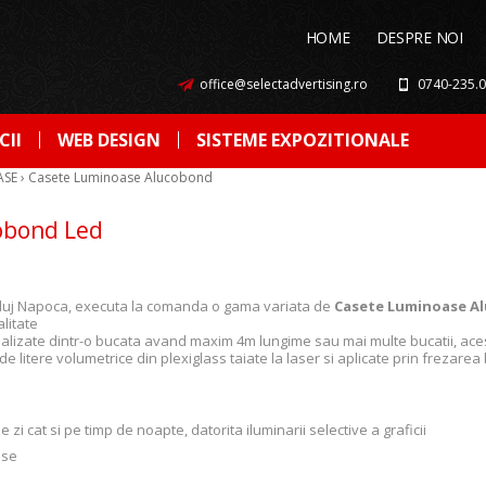
HOME
DESPRE NOI
office@selectadvertising.ro
0740-235.
CII
WEB DESIGN
SISTEME EXPOZITIONALE
ASE
›
Casete Luminoase Alucobond
obond Led
n Cluj Napoca, executa la comanda o gama variata de
Casete Luminoase Al
litate
ealizate dintr-o bucata avand maxim 4m lungime sau mai multe bucatii, aces
e litere volumetrice din plexiglass taiate la laser si aplicate prin frezarea
 zi cat si pe timp de noapte, datorita iluminarii selective a graficii
ase