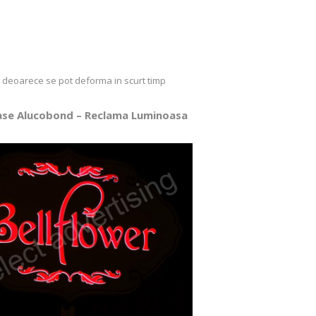
ru deoarece se pot deforma in scurt timp
oase Alucobond – Reclama Luminoasa