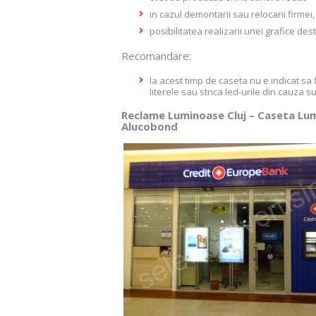
in cazul demontarii sau relocarii firmei
posibilitatea realizarii unei grafice d
Recomandare:
la acest timp de caseta nu e indicat sa
literele sau strica led-urile din cauza 
Reclame Luminoase Cluj – Caseta Lu
Alucobond