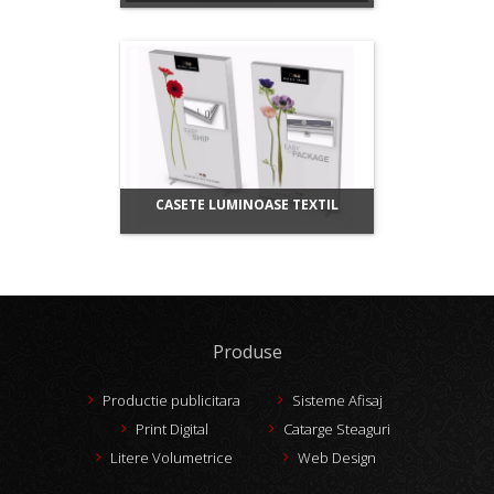
CASETE LUMINOASE TEXTIL
Produse
Productie publicitara
Sisteme Afisaj
Print Digital
Catarge Steaguri
Litere Volumetrice
Web Design