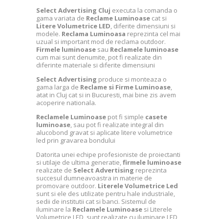
Select Advertising Cluj
executa la comanda o
gama variata de
Reclame Luminoase
cat si
Litere Volumetrice LED
, diferite dimensiuni si
modele.
Reclama Luminoasa
reprezinta cel mai
uzual si important mod de reclama outdoor.
Firmele luminoase
sau
Reclamele luminoase
cum mai sunt denumite, pot fi realizate din
diferinte materiale si diferite dimensiuni
Select Advertising
produce si monteaza o
gama larga de
Reclame si Firme Luminoase
,
atat in Cluj cat si in Bucuresti, mai bine zis avem
acoperire nationala.
Reclamele Luminoase
pot fi simple
casete
luminoase
, sau pot fi realizate integral din
alucobond gravat si aplicate litere volumetrice
led prin gravarea bondului
Datorita unei echipe profesioniste de proiectanti
si utilaje de ultima generatie,
firmele luminoase
realizate de
Select Advertising
reprezinta
succesul dumneavoastra in materie de
promovare outdoor.
Literele Volumetrice Led
sunt si ele des utilizate pentru hale industriale,
sedii de institutii cat si banci. Sistemul de
iluminare la
Reclamele Luminoase
si Literele
Volumetrice LED, sunt realizate cu iluminare LED