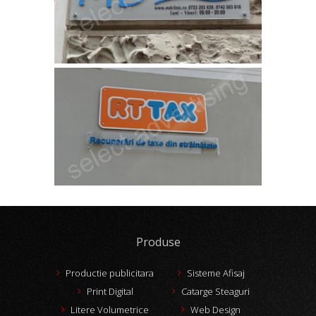
Produse
Productie publicitara
Sisteme Afisaj
Print Digital
Catarge Steaguri
Litere Volumetrice
Web Design