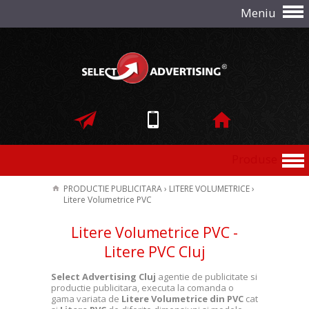
Meniu
Produse
PRODUCTIE PUBLICITARA
›
LITERE VOLUMETRICE
›
Litere Volumetrice PVC
Litere Volumetrice PVC -
Litere PVC Cluj
Select Advertising Cluj
agentie de publicitate si
productie publicitara, executa la comanda o
gama variata de
Litere Volumetrice din PVC
cat