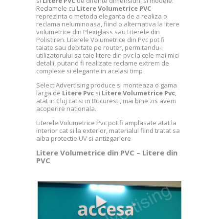
si
Litere PVC
de diferite dimensiuni si modele.
Reclamele cu
Litere Volumetrice PVC
reprezinta o metoda eleganta de a realiza o
reclama neluminoasa, fiind o alternativa la litere
volumetrice din Plexiglass sau Literele din
Polistiren. Literele Volumetrice din Pvc pot fi
taiate sau debitate pe router, permitandu-i
utilizatorului sa taie litere din pvc la cele mai mici
detalii, putand fi realizate reclame extrem de
complexe si elegante in acelasi timp
Select Advertising produce si monteaza o gama
larga de
Litere Pvc
si
Litere Volumetrice Pvc
,
atat in Cluj cat si in Bucuresti, mai bine zis avem
acoperire nationala.
Literele Volumetrice Pvc pot fi amplasate atat la
interior cat si la exterior, materialul fiind tratat sa
aiba protectie UV si antizgariere
Litere Volumetrice din PVC – Litere din
PVC