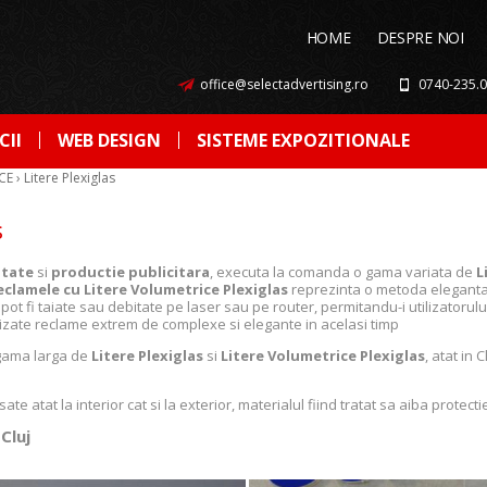
HOME
DESPRE NOI
office@selectadvertising.ro
0740-235.
CII
WEB DESIGN
SISTEME EXPOZITIONALE
CE
›
Litere Plexiglas
s
itate
si
productie publicitara
, executa la comanda o gama variata de
L
eclamele cu Litere Volumetrice Plexiglas
reprezinta o metoda eleganta
pot fi taiate sau debitate pe laser sau pe router, permitandu-i utilizatorulu
ealizate reclame extrem de complexe si elegante in acelasi timp
gama larga de
Litere Plexiglas
si
Litere Volumetrice Plexiglas
, atat in C
ate atat la interior cat si la exterior, materialul fiind tratat sa aiba protect
 Cluj