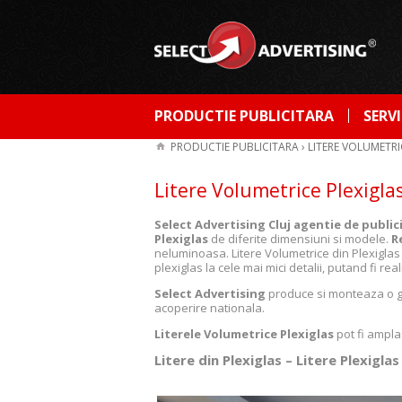
PRODUCTIE PUBLICITARA
SERVI
PRODUCTIE PUBLICITARA
›
LITERE VOLUMETRI
Litere Volumetrice Plexigla
Select Advertising Cluj agentie de public
Plexiglas
de diferite dimensiuni si modele.
R
neluminoasa. Litere Volumetrice din Plexiglas 
plexiglas la cele mai mici detalii, putand fi r
Select Advertising
produce si monteaza o 
acoperire nationala.
Literele Volumetrice Plexiglas
pot fi amplas
Litere din Plexiglas – Litere Plexiglas