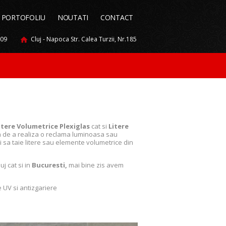
PORTOFOLIU
NOUTATI
CONTACT
009
Cluj - Napoca Str. Calea Turzii, Nr.185
itere Volumetrice Plexiglas
cat si
Litere
 de a realiza o reclama luminoasa sau
i sa taie litere sau elemente volumetrice din
luj cat si in
Bucuresti,
mai bine zis avem
ie UV si antizgariere