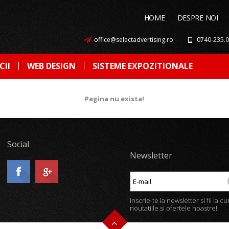
HOME
DESPRE NOI
office@selectadvertising.ro
0740-235.
CII
WEB DESIGN
SISTEME EXPOZITIONALE
Pagina nu exista!
Social
Newsletter
Inscrie-te la newsletter si fii la c
noutatiile si ofertele noastre!