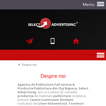
Meniu
Produse
Despre noi
Despre noi
Agentia de Publicitate full service &
Productie Publicitara din Cluj Napoca, Select
Advertising
, are ca si obiect de activitate
productia
de materiale
publicitare
complexe,
precum:
Casete Luminoase
,
Reclame
,
realizarea de
Litere Volumetrice
,
Totemuri