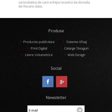
seriozitatea de care echipa noastra da dovada
de fiecare data.
Produse
Productie publicitara
Sisteme Afisaj
Print Digital
Catarge Steaguri
Litere Volumetrice
Web Design
Social
Newsletter