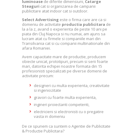
luminoase
de diferite dimensiuni,
Catarge
Steaguri
cat si organizarea de campanii
publicitare atat indoor cat si outdoor.
Select Advertising
este o firma care are ca si
domeniu de activitate
productia publicitara
de
la a la z, avand o experienta de peste 10 ani pe
piata din Cluj Napoca si nu numai, am ajuns sa
lucram atat cu firmele si companiile mari din
Transilvania cat si cu companii multinationale din
afara Romaniei.
Avem capacitate mare de productie, producem
obiecte unicat, prototipuri, precum si serii foarte
mari, datorita echipei noastre formata din 15
profesionisti specializati pe diverse domenii de
activitate precum:
designeri cu multa experienta, creativitate
si ingeniozitate
gravori cu foarte multa experienta,
ingineri proiectanti competenti,
electricieni si electronisti cu o pregatire
vasta in domeniu
De ce spunem ca suntem o Agentie de Publicitate
& Productie Publicitara?