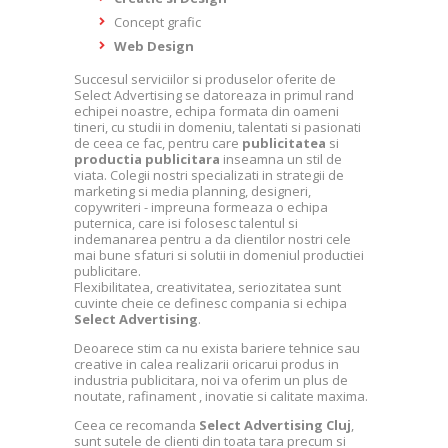
Concept grafic
Web Design
Succesul serviciilor si produselor oferite de
Select Advertising se datoreaza in primul rand
echipei noastre, echipa formata din oameni
tineri, cu studii in domeniu, talentati si pasionati
de ceea ce fac, pentru care
publicitatea
si
productia publicitara
inseamna un stil de
viata. Colegii nostri specializati in strategii de
marketing si media planning, designeri,
copywriteri - impreuna formeaza o echipa
puternica, care isi folosesc talentul si
indemanarea pentru a da clientilor nostri cele
mai bune sfaturi si solutii in domeniul productiei
publicitare.
Flexibilitatea, creativitatea, seriozitatea sunt
cuvinte cheie ce definesc compania si echipa
Select Advertising
.
Deoarece stim ca nu exista bariere tehnice sau
creative in calea realizarii oricarui produs in
industria publicitara, noi va oferim un plus de
noutate, rafinament , inovatie si calitate maxima.
Ceea ce recomanda
Select Advertising Cluj
,
sunt sutele de clienti din toata tara precum si