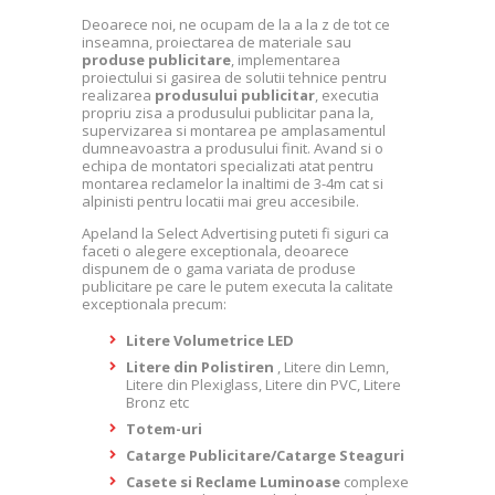
Deoarece noi, ne ocupam de la a la z de tot ce
inseamna, proiectarea de materiale sau
produse publicitare
, implementarea
proiectului si gasirea de solutii tehnice pentru
realizarea
produsului publicitar
, executia
propriu zisa a produsului publicitar pana la,
supervizarea si montarea pe amplasamentul
dumneavoastra a produsului finit. Avand si o
echipa de montatori specializati atat pentru
montarea reclamelor la inaltimi de 3-4m cat si
alpinisti pentru locatii mai greu accesibile.
Apeland la Select Advertising puteti fi siguri ca
faceti o alegere exceptionala, deoarece
dispunem de o gama variata de produse
publicitare pe care le putem executa la calitate
exceptionala precum:
Litere Volumetrice LED
Litere din Polistiren
, Litere din Lemn,
Litere din Plexiglass, Litere din PVC, Litere
Bronz etc
Totem-uri
Catarge Publicitare/Catarge Steaguri
Casete si Reclame Luminoase
complexe