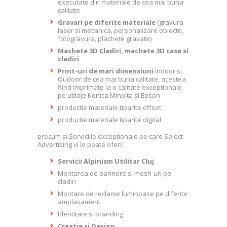
executate din materiale de cea mai buna
calitate
Gravari pe diferite materiale
(gravura
laser si mecanica, personalizare obiecte,
fotogravura, plachete gravate)
Machete 3D Cladiri, machete 3D case si
cladiri
Print-uri de mari dimensiuni
Indoor si
Oudoor de cea mai buna calitate, acestea
fiind imprimate la o calitate exceptionale
pe utilaje Konica Minolta si Epson
productie materiale tiparite offset
productie materiale tiparite digital
precum si Serviciile exceptionale pe care Select
Advertising vi le poate oferi:
Servicii Alpinism Utilitar Cluj
Montarea de bannere si mesh-uri pe
cladiri
Montare de reclame luminoase pe diferite
amplasament
Identitate si branding
Creatie si Design